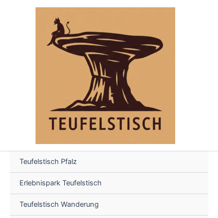
Skip
to
content
Teufelstisch Pfalz
Erlebnispark Teufelstisch
Teufelstisch Wanderung