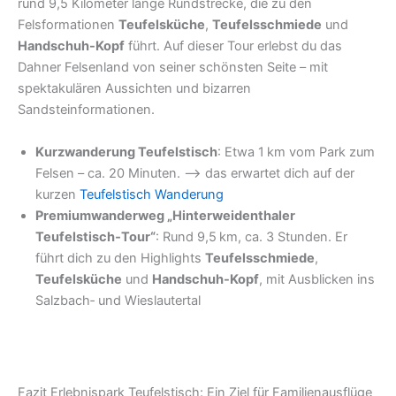
rund 9,5 Kilometer lange Rundstrecke, die zu den
Felsformationen
Teufelsküche
,
Teufelsschmiede
und
Handschuh-Kopf
führt. Auf dieser Tour erlebst du das
Dahner Felsenland von seiner schönsten Seite – mit
spektakulären Aussichten und bizarren
Sandsteinformationen.
Kurzwanderung Teufelstisch
: Etwa 1 km vom Park zum
Felsen – ca. 20 Minuten. –> das erwartet dich auf der
kurzen
Teufelstisch Wanderung
Premiumwanderweg „Hinterweidenthaler
Teufelstisch‑Tour“
: Rund 9,5 km, ca. 3 Stunden. Er
führt dich zu den Highlights
Teufelsschmiede
,
Teufelsküche
und
Handschuh-Kopf
, mit Ausblicken ins
Salzbach‑ und Wieslautertal
Fazit Erlebnispark Teufelstisch: Ein Ziel für Familienausflüge