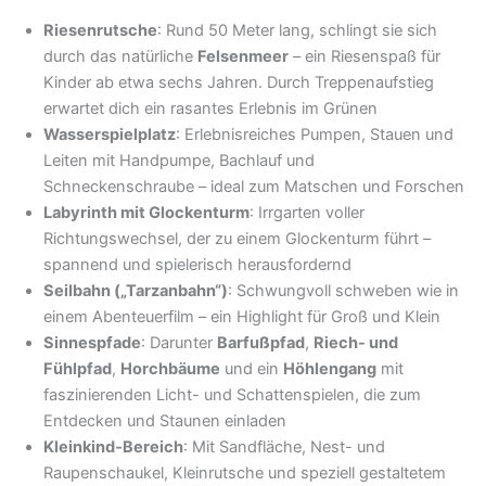
Riesenrutsche
: Rund 50 Meter lang, schlingt sie sich
durch das natürliche
Felsenmeer
– ein Riesenspaß für
Kinder ab etwa sechs Jahren. Durch Treppenaufstieg
erwartet dich ein rasantes Erlebnis im Grünen
Wasserspielplatz
: Erlebnisreiches Pumpen, Stauen und
Leiten mit Handpumpe, Bachlauf und
Schneckenschraube – ideal zum Matschen und Forschen
Labyrinth mit Glockenturm
: Irrgarten voller
Richtungswechsel, der zu einem Glockenturm führt –
spannend und spielerisch herausfordernd
Seilbahn („Tarzanbahn“)
: Schwungvoll schweben wie in
einem Abenteuerfilm – ein Highlight für Groß und Klein
Sinnespfade
: Darunter
Barfußpfad
,
Riech- und
Fühlpfad
,
Horchbäume
und ein
Höhlengang
mit
faszinierenden Licht- und Schattenspielen, die zum
Entdecken und Staunen einladen
Kleinkind‑Bereich
: Mit Sandfläche, Nest- und
Raupenschaukel, Kleinrutsche und speziell gestaltetem