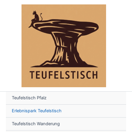
Skip
to
content
Teufelstisch Pfalz
Erlebnispark Teufelstisch
Teufelstisch Wanderung